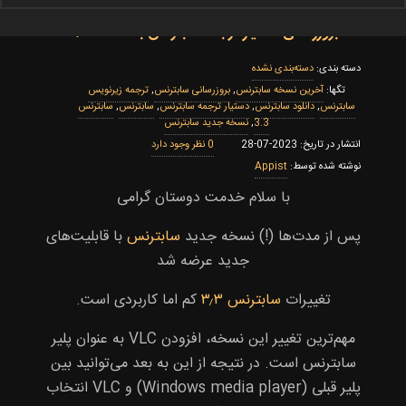
بروزرسانی دستیار ترجمه سابترنس به نسخه ۳٫۳
دسته‌بندی نشده
‌آخرین نسخه سابترنس
,
بروزرسانی سابترنس
,
ترجمه زیرنویس
سابترنس
,
دانلود سابترنس
,
دستیار ترجمه سابترنس
,
سابترنس
,
سابترنس
3.3
,
نسخه جدید سابترنس
0
2023-07-28
Appist
با سلام خدمت دوستان گرامی
پس از مدت‌ها (!) نسخه جدید
سابترنس
با قابلیت‌های
جدید عرضه شد
تغییرات
سابترنس ۳٫۳
کم اما کاربردی است.
مهم‌ترین تغییر این نسخه، افزودن VLC به عنوان پلیر
سابترنس است. در نتیجه از این به بعد می‌توانید بین
پلیر قبلی (Windows media player) و VLC انتخاب