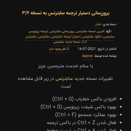
بروزرسانی دستیار ترجمه سابترنس به نسخه ۳/۲
اخبار
‌آخرین نسخه سابترنس
,
بروزرسانی سابترنس
,
ترجمه زیرنویس
سابترنس
,
دانلود سابترنس
,
دستیار ترجمه سابترنس
,
سابترنس
,
سابترنس
3.2
,
نسخه جدید سابترنس
0
2021-07-16
Appist
با سلام خدمت مترجمین عزیز
تغییرات نسخه جدید
سابترنس
در زیر قابل مشاهده
است:
افزودن باکس خط‌یاب (Ctrl + G)
بهبود باکس شیفت زیرنویس (Ctrl + D)
بهبود عملکرد جستجو (Ctrl + F)
فعال شدن Ctrl + Z در باکس ترجمه
فعال شدن Ctrl + A در لیست خطوط