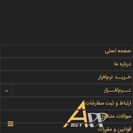
صفحه اصلی
مطالب آموزشی ما را در این بخش
#دنبال
کنید
درباره ما
گروه برنامه نویسی
APPIST
خـریــد نرم‌افزار
نـــرم‌افـــزار
هر چه زودتر سفارش خود را ثبت کنید
ثبت سفارش
ارتباط و ثبت سفارشات
سوالات متداول

قوانین و مقررات