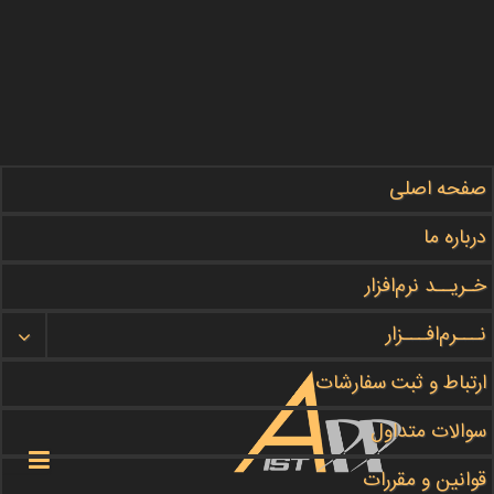
صفحه اصلی
مطالب آموزشی ما را در این بخش
#دنبال
کنید
درباره ما
گروه برنامه نویسی
APPIST
خـریــد نرم‌افزار
نـــرم‌افـــزار
هر چه زودتر سفارش خود را ثبت کنید
ثبت سفارش
ارتباط و ثبت سفارشات
سوالات متداول

قوانین و مقررات