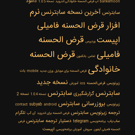
دانلود
bankemoon
اپ قرض الحسنه خانوادگی اندروید
نسخه 1.0.5
نرم
‌آخرین نسخه سابترنس
سابترنس
افزار قرض الحسنه فامیلی
قرض الحسنه
اپیست
وردپرس
فامیلی
قرض الحسنه
تماس
بانکمون
خانوادگی
بات
قرض السحنه برای موبایل
ورژن جدید
mobile
نسخه جدید
زیرنویس
قرض‌الحسنه
ios
آموزش
سابترنس
سابترنس
گزارشگیری
نسخه 2
نسخه 1.0.4
بروزرسانی سابترنس
زیرنویس
subyab
contact
android
ترجمه زیرنویس سابترنس
تلگرام
قرض الحسنه برای اندروید
آی گپ
دستیار ترجمه سابترنس
ساب‌یاب
telegram
برنامه‌نویسی
قرض
اپیست
الحسنه فامیلی آیفون
سروش
آموزش برنامه‌نویسی