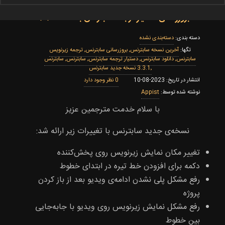
بروزرسانی دستیار ترجمه سابترنس به نسخه ۳٫۳٫۱
دسته‌بندی نشده
‌آخرین نسخه سابترنس٬ بروزرسانی سابترنس٬ ترجمه زیرنویس
سابترنس٬ دانلود سابترنس٬ دستیار ترجمه سابترنس٬ سابترنس٬ سابترنس
3.3.1٬ نسخه جدید سابترنس
0
2023-08-10
Appist
با سلام خدمت مترجمین عزیز
نسخه‌ی جدید سابترنس با تغییرات زیر ارائه شد:
تغییر مکان نمایش زیرنویس روی پخش‌کننده
دکمه برای افزودن خط تیره در ابتدای خطوط
رفع مشکل پلی نشدن ادامه‌ی ویدیو بعد از باز کردن
پروژه
رفع مشکل نمایش زیرنویس روی ویدیو با جابه‌جایی
بین خطوط