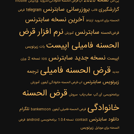
نسخه 2020
پی اس
اپ قرض الحسنه خانوادگی اندروید
وردپرس
mobile
بروزرسانی سابترنس
گزارشگیری
telegram
قالب
قرض
‌آخرین نسخه سابترنس
الحسنه برای اندروید
ارتباط
نرم افزار قرض
سابترنس
قرض‌الحسنه
آموزش
الحسنه فامیلی اپیست
بات زیرنویس
نسخه جدید سابترنس
اپیست
نسخه 2
ios
ورژن
قرض الحسنه فامیلی
ترجمه
جدید
زیرنویس سابترنس
اپ قرض الحسنه خانوادگی آیفون
آموزش
قرض الحسنه
ساب‌یاب
برنامه‌نویسی
آی گپ
سروش
خانوادگی
تلگرام
قرض الحسنه فامیلی آیفون
bankemoon
دانلود سابترنس
contact
نسخه 1.0.4
برنامه‌نویسی
android
قرض
زیرنویس
السحنه برای موبایل