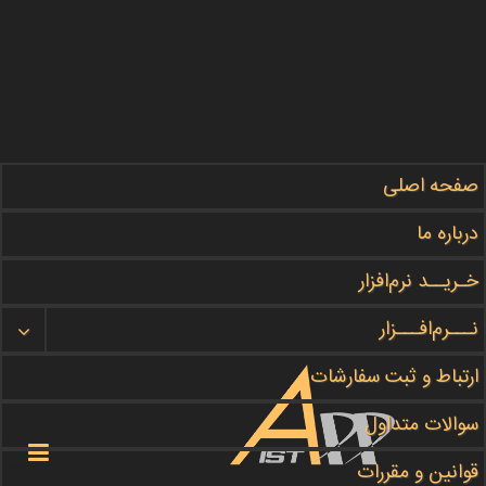
صفحه اصلی
مطالب آموزشی ما را در این بخش
#دنبال
کنید
درباره ما
گروه برنامه نویسی
APPIST
خـریــد نرم‌افزار
نـــرم‌افـــزار
هر چه زودتر سفارش خود را ثبت کنید
ثبت سفارش
ارتباط و ثبت سفارشات
سوالات متداول

قوانین و مقررات