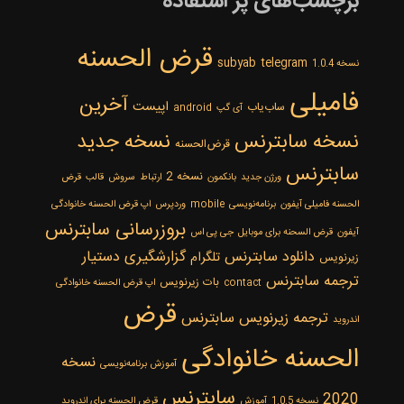
برچسب‌های پر استفاده
قرض الحسنه
subyab
telegram
نسخه 1.0.4
فامیلی
‌آخرین
اپیست
ساب‌یاب
آی گپ
android
نسخه سابترنس
نسخه جدید
قرض‌الحسنه
سابترنس
نسخه 2
ورژن جدید
بانکمون
ارتباط
سروش
قالب
قرض
الحسنه فامیلی آیفون
برنامه‌نویسی
mobile
وردپرس
اپ قرض الحسنه خانوادگی
بروزرسانی سابترنس
آیفون
قرض السحنه برای موبایل
جی پی اس
دانلود سابترنس
گزارشگیری
دستیار
تلگرام
زیرنویس
ترجمه سابترنس
بات زیرنویس
contact
اپ قرض الحسنه خانوادگی
قرض
ترجمه زیرنویس سابترنس
اندروید
الحسنه خانوادگی
نسخه
آموزش برنامه‌نویسی
سابترنس
2020
نسخه 1.0.5
آموزش
قرض الحسنه برای اندروید