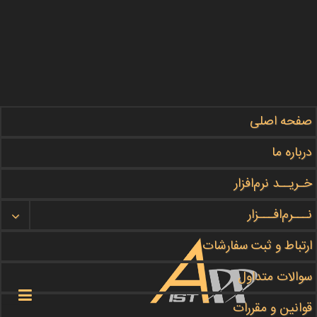
صفحه اصلی
مطالب آموزشی ما را در این بخش
#دنبال
کنید
درباره ما
گروه برنامه نویسی
APPIST
خـریــد نرم‌افزار
نـــرم‌افـــزار
هر چه زودتر سفارش خود را ثبت کنید
ثبت سفارش
ارتباط و ثبت سفارشات
سوالات متداول

قوانین و مقررات