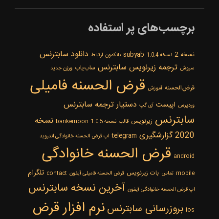
برچسب‌های پر استفاده
دانلود سابترنس
نسخه 2
subyab
نسخه 1.0.4
بانکمون
ارتباط
ترجمه زیرنویس سابترنس
ساب‌یاب
سروش
ورژن جدید
قرض الحسنه فامیلی
قرض‌الحسنه
آموزش
دستیار ترجمه سابترنس
اپیست
وردپرس
آی گپ
سابترنس
نسخه
زیرنویس
قالب
نسخه 1.0.5
bankemoon
2020
گزارشگیری
telegram
اپ قرض الحسنه خانوادگی اندروید
قرض الحسنه خانوادگی
android
تلگرام
بات زیرنویس
mobile
تماس
قرض الحسنه فامیلی آیفون
contact
‌آخرین نسخه سابترنس
اپ قرض الحسنه خانوادگی آیفون
نرم افزار قرض
بروزرسانی سابترنس
ios