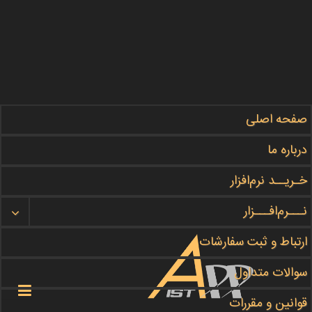
صفحه اصلی
مطالب آموزشی ما را در این بخش
#دنبال
کنید
درباره ما
گروه برنامه نویسی
APPIST
خـریــد نرم‌افزار
نـــرم‌افـــزار
هر چه زودتر سفارش خود را ثبت کنید
ثبت سفارش
ارتباط و ثبت سفارشات
سوالات متداول

قوانین و مقررات